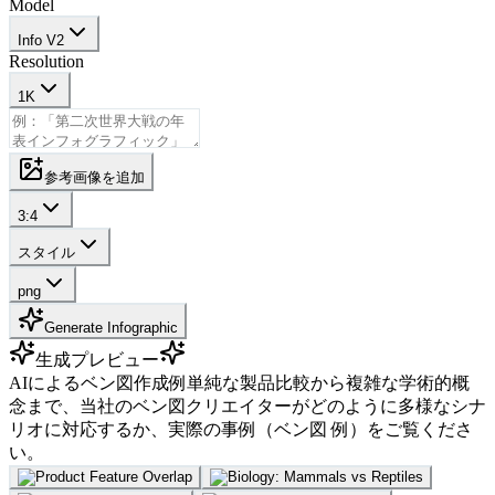
Model
Info V2
Resolution
1K
参考画像を追加
3:4
スタイル
png
Generate Infographic
生成プレビュー
AIによるベン図作成例
単純な製品比較から複雑な学術的概
念まで、当社のベン図クリエイターがどのように多様なシナ
リオに対応するか、実際の事例（ベン図 例）をご覧くださ
い。