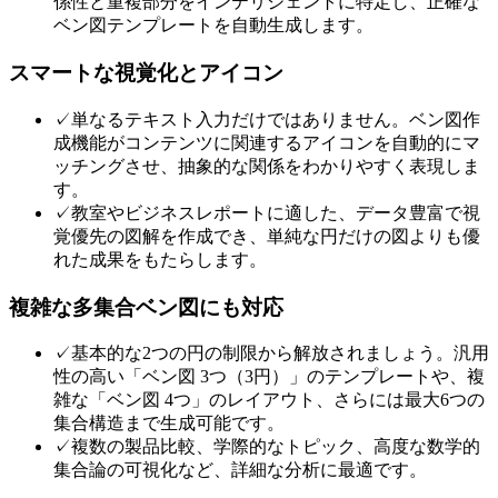
係性と重複部分をインテリジェントに特定し、正確な
ベン図テンプレートを自動生成します。
スマートな視覚化とアイコン
✓
単なるテキスト入力だけではありません。ベン図作
成機能がコンテンツに関連するアイコンを自動的にマ
ッチングさせ、抽象的な関係をわかりやすく表現しま
す。
✓
教室やビジネスレポートに適した、データ豊富で視
覚優先の図解を作成でき、単純な円だけの図よりも優
れた成果をもたらします。
複雑な多集合ベン図にも対応
✓
基本的な2つの円の制限から解放されましょう。汎用
性の高い「ベン図 3つ（3円）」のテンプレートや、複
雑な「ベン図 4つ」のレイアウト、さらには最大6つの
集合構造まで生成可能です。
✓
複数の製品比較、学際的なトピック、高度な数学的
集合論の可視化など、詳細な分析に最適です。