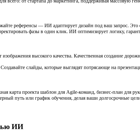
для всего: от стартапа до маркетинга, поддерживая массовую ге
ужайте референсы — ИИ адаптирует дизайн под ваш запрос. Это 
ектировать фазы в один клик. ИИ оптимизирует логику, гарант
т изображения высокого качества. Качественная создание дорож
Создавайте слайды, которые выглядят потрясающе на презентац
ая карта проекта шаблон для Agile-команд, бизнес-план для рук
рьерный путь или график обучения, делая ваши долгосрочные ц
щью ИИ