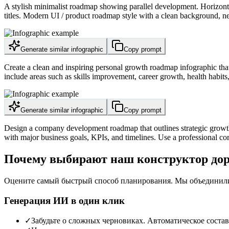
A stylish minimalist roadmap showing parallel development. Horizontal 
titles. Modern UI / product roadmap style with a clean background, ne
Generate similar infographic
Copy prompt
Create a clean and inspiring personal growth roadmap infographic tha
include areas such as skills improvement, career growth, health habit
Generate similar infographic
Copy prompt
Design a company development roadmap that outlines strategic growth 
with major business goals, KPIs, and timelines. Use a professional corp
Почему выбирают наш конструктор до
Оцените самый быстрый способ планирования. Мы объединили 
Генерация ИИ в один клик
✓
Забудьте о сложных черновиках. Автоматическое соста