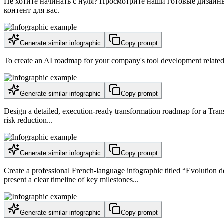
Не хотите начинать с нуля? Просмотрите наши готовые дизайн
контент для вас.
Generate similar infographic
Copy prompt
To create an AI roadmap for your company's tool development related 
Generate similar infographic
Copy prompt
Design a detailed, execution-ready transformation roadmap for a Trans
risk reduction...
Generate similar infographic
Copy prompt
Create a professional French-language infographic titled “Evolution de
present a clear timeline of key milestones...
Generate similar infographic
Copy prompt