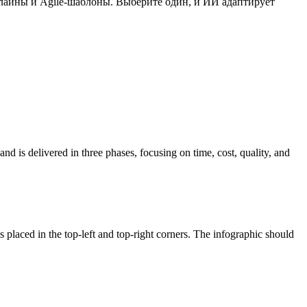
млайны и Agile-шаблоны. Выберите один, и ИИ адаптирует
 is delivered in three phases, focusing on time, cost, quality, and
 placed in the top-left and top-right corners. The infographic should